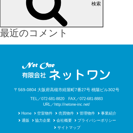
検索
最近のコメント
〒569-0804 大阪府高槻市紺屋町7番27号 桃陽ビル302号
TEL／072-681-8820 FAX／072-681-8883
URL／http://netone-inc.net/
Home
空室物件
売買物件
管理物件
事業紹介
通販
協力企業
会社概要
プライバシーポリシー
サイトマップ