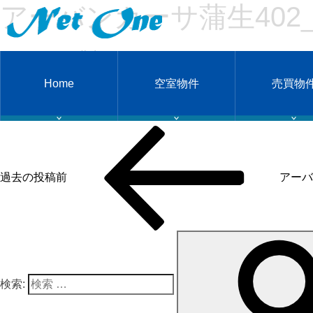
アーバンカーサ蒲生402_2
アーバンカーサ蒲生402_210109
Home
空室物件
売買物
投稿ナビゲーション
過去の投稿
前
アーバ
検索: