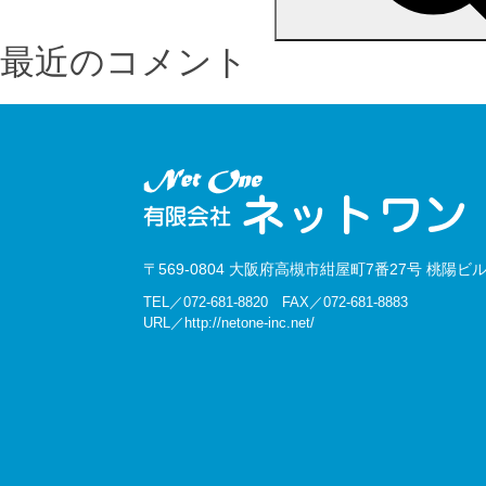
最近のコメント
〒569-0804 大阪府高槻市紺屋町7番27号 桃陽ビル
TEL／072-681-8820 FAX／072-681-8883
URL／http://netone-inc.net/