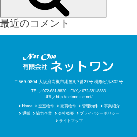
最近のコメント
〒569-0804 大阪府高槻市紺屋町7番27号 桃陽ビル302号
TEL／072-681-8820 FAX／072-681-8883
URL／http://netone-inc.net/
Home
空室物件
売買物件
管理物件
事業紹介
通販
協力企業
会社概要
プライバシーポリシー
サイトマップ