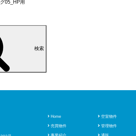
グ05_HP用
検索
Home
空室物件
売買物件
管理物件
事業紹介
通販