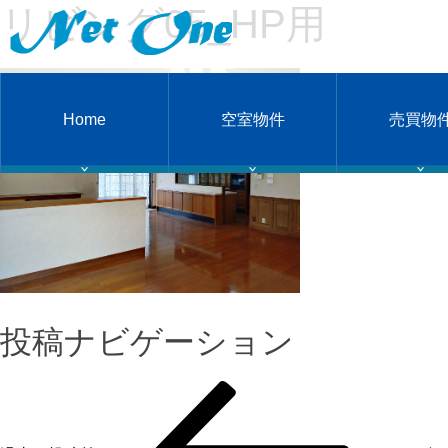
リビング05_HP用
Home
空室物件
売買物
投稿ナビゲーション