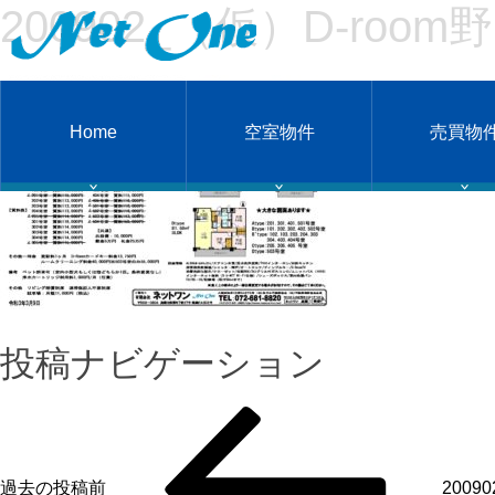
200902_（仮）D-room
Home
空室物件
売買物
投稿ナビゲーション
過去の投稿
前
2009