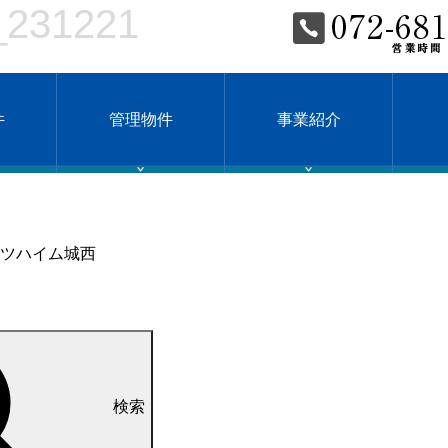
31221
件
管理物件
事業紹介
ツハイム城西
検索