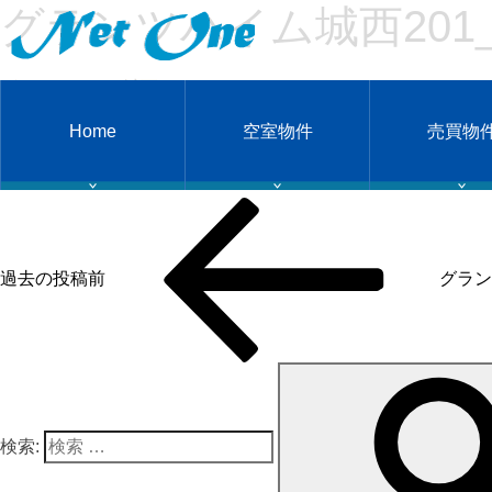
グランツハイム城西201_2
グランツハイム城西201_231221
Home
空室物件
売買物
投稿ナビゲーション
過去の投稿
前
グラン
検索: