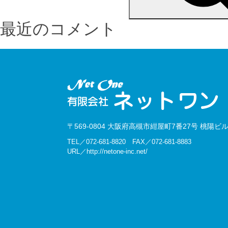
最近のコメント
〒569-0804 大阪府高槻市紺屋町7番27号 桃陽ビル
TEL／072-681-8820 FAX／072-681-8883
URL／http://netone-inc.net/