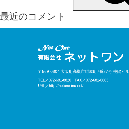
最近のコメント
〒569-0804 大阪府高槻市紺屋町7番27号 桃陽ビル
TEL／072-681-8820 FAX／072-681-8883
URL／http://netone-inc.net/