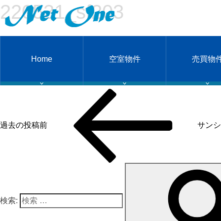
220531_sf203
220531_sf203
Home
空室物件
売買物
投稿ナビゲーション
過去の投稿
前
サンシ
検索: