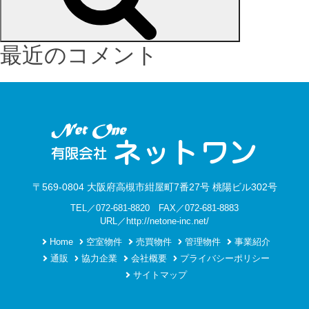
最近のコメント
〒569-0804 大阪府高槻市紺屋町7番27号 桃陽ビル302号
TEL／072-681-8820 FAX／072-681-8883
URL／http://netone-inc.net/
Home
空室物件
売買物件
管理物件
事業紹介
通販
協力企業
会社概要
プライバシーポリシー
サイトマップ